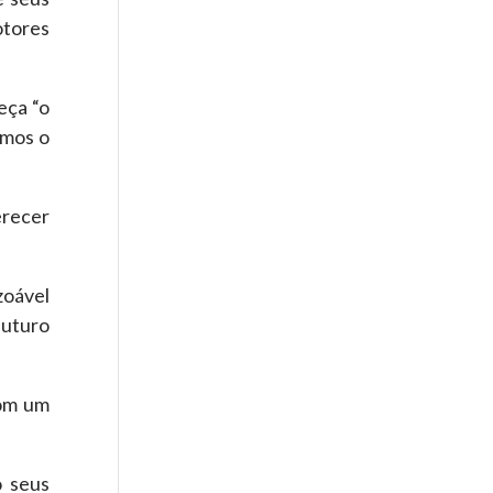
otores
eça “o
emos o
erecer
zoável
futuro
com um
o seus