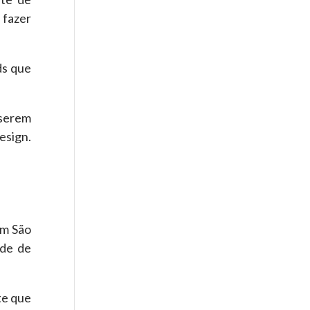
 fazer
ds que
 serem
esign.
em São
ade de
te que