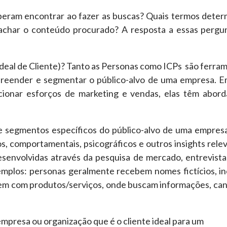
speram encontrar ao fazer as buscas? Quais termos dete
 achar o conteúdo procurado? A resposta a essas pergu
 Ideal de Cliente)? Tanto as Personas como ICPs são ferra
mpreender e segmentar o público-alvo de uma empresa. 
cionar esforços de marketing e vendas, elas têm abor
e segmentos específicos do público-alvo de uma empresa
, comportamentais, psicográficos e outros insights rele
desenvolvidas através da pesquisa de mercado, entrevist
exemplos: personas geralmente recebem nomes fictícios, i
em com produtos/serviços, onde buscam informações, can
empresa ou organização que é o cliente ideal para um