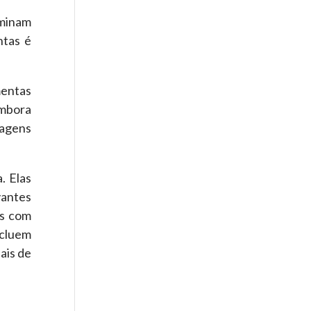
rminam
ntas é
mentas
Embora
dagens
. Elas
vantes
as com
ncluem
ais de