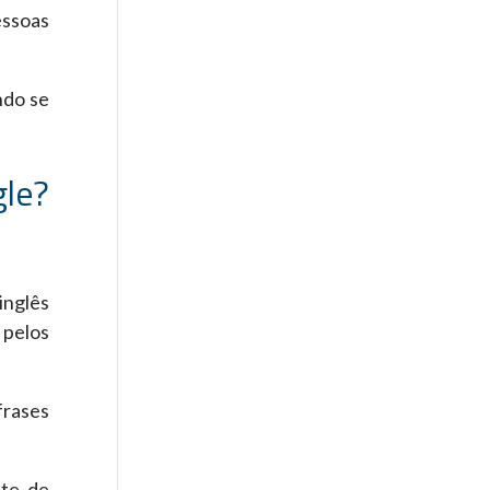
essoas
ndo se
gle?
inglês
 pelos
frases
nte de