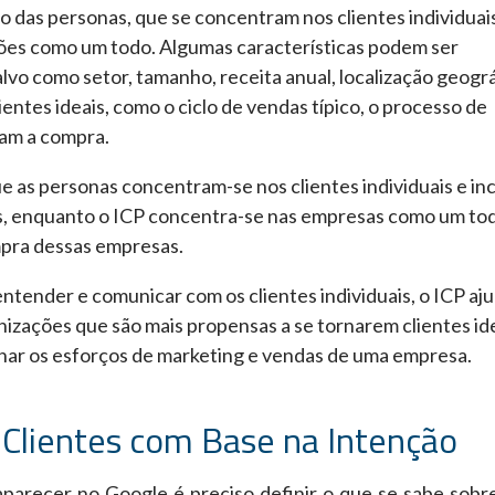
 das personas, que se concentram nos clientes individuais
ões como um todo. Algumas características podem ser
o como setor, tamanho, receita anual, localização geográ
ntes ideais, como o ciclo de vendas típico, o processo de
iam a compra.
e as personas concentram-se nos clientes individuais e in
s, enquanto o ICP concentra-se nas empresas como um to
ompra dessas empresas.
tender e comunicar com os clientes individuais, o ICP aju
izações que são mais propensas a se tornarem clientes ide
onar os esforços de marketing e vendas de uma empresa.
 Clientes com Base na Intenção
aparecer no Google é preciso definir o que se sabe sobr