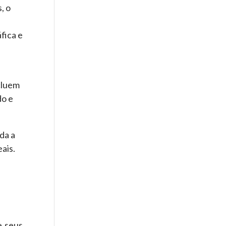
, o
fica e
cluem
do e
da a
ais.
e seus