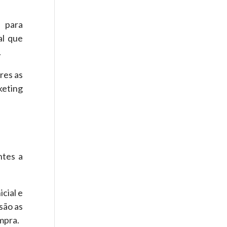
o para
al que
.
res as
keting
ntes a
cial e
são as
mpra.