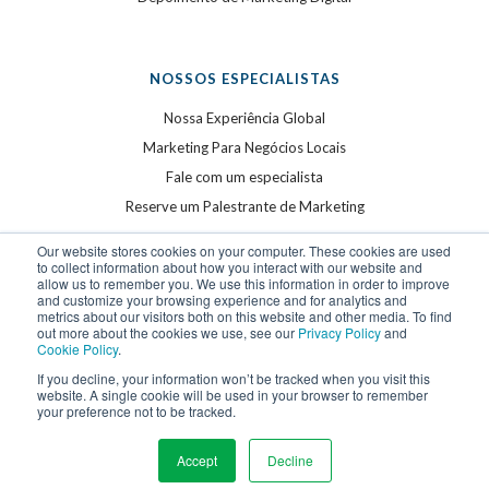
NOSSOS ESPECIALISTAS
Nossa Experiência Global
Marketing Para Negócios Locais
Fale com um especialista
Reserve um Palestrante de Marketing
Our website stores cookies on your computer. These cookies are used
to collect information about how you interact with our website and
allow us to remember you. We use this information in order to improve
and customize your browsing experience and for analytics and
metrics about our visitors both on this website and other media. To find
out more about the cookies we use, see our
Privacy Policy
and
Cookie Policy
.
©
2026
WSI. Todos os direitos reservados. WSI é uma
If you decline, your information won’t be tracked when you visit this
website. A single cookie will be used in your browser to remember
marca registrada.
your preference not to be tracked.
Privacy Policy
and
Cookie Policy
.
Accept
Decline
Cookie Settings