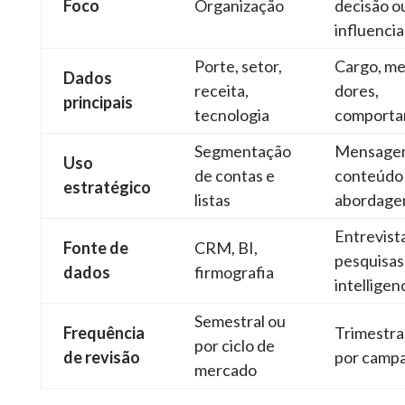
Foco
Organização
decisão o
influenci
Porte, setor,
Cargo, me
Dados
receita,
dores,
principais
tecnologia
comporta
Segmentação
Mensage
Uso
de contas e
conteúdo
estratégico
listas
abordag
Entrevist
Fonte de
CRM, BI,
pesquisas,
dados
firmografia
intelligen
Semestral ou
Frequência
Trimestra
por ciclo de
de revisão
por camp
mercado