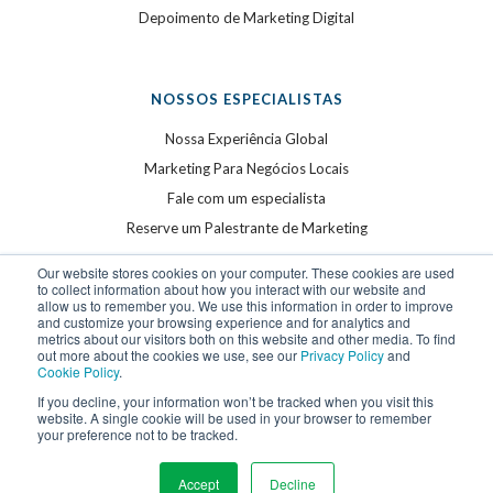
Depoimento de Marketing Digital
NOSSOS ESPECIALISTAS
Nossa Experiência Global
Marketing Para Negócios Locais
Fale com um especialista
Reserve um Palestrante de Marketing
Our website stores cookies on your computer. These cookies are used
to collect information about how you interact with our website and
allow us to remember you. We use this information in order to improve
and customize your browsing experience and for analytics and
metrics about our visitors both on this website and other media. To find
out more about the cookies we use, see our
Privacy Policy
and
Cookie Policy
.
©
2026
WSI. Todos os direitos reservados. WSI é uma
If you decline, your information won’t be tracked when you visit this
website. A single cookie will be used in your browser to remember
marca registrada.
your preference not to be tracked.
Privacy Policy
and
Cookie Policy
.
Accept
Decline