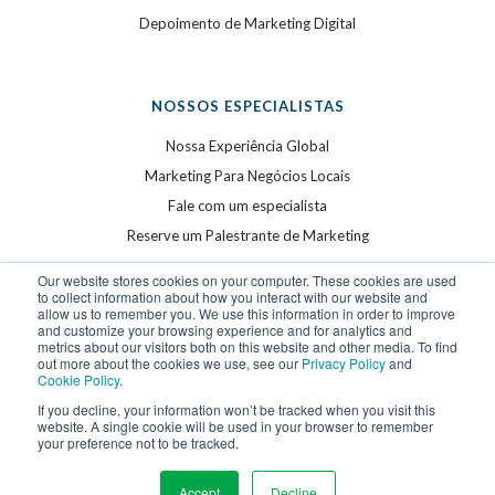
Depoimento de Marketing Digital
NOSSOS ESPECIALISTAS
Nossa Experiência Global
Marketing Para Negócios Locais
Fale com um especialista
Reserve um Palestrante de Marketing
Our website stores cookies on your computer. These cookies are used
to collect information about how you interact with our website and
allow us to remember you. We use this information in order to improve
and customize your browsing experience and for analytics and
metrics about our visitors both on this website and other media. To find
out more about the cookies we use, see our
Privacy Policy
and
Cookie Policy
.
©
2026
WSI. Todos os direitos reservados. WSI é uma
If you decline, your information won’t be tracked when you visit this
website. A single cookie will be used in your browser to remember
marca registrada.
your preference not to be tracked.
Privacy Policy
and
Cookie Policy
.
Accept
Decline