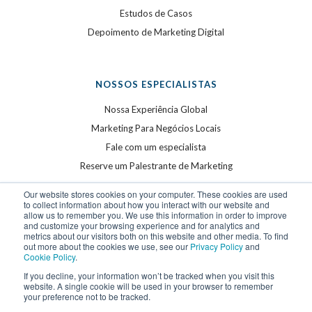
Estudos de Casos
Depoimento de Marketing Digital
NOSSOS ESPECIALISTAS
Nossa Experiência Global
Marketing Para Negócios Locais
Fale com um especialista
Reserve um Palestrante de Marketing
Our website stores cookies on your computer. These cookies are used
to collect information about how you interact with our website and
allow us to remember you. We use this information in order to improve
and customize your browsing experience and for analytics and
metrics about our visitors both on this website and other media. To find
out more about the cookies we use, see our
Privacy Policy
and
Cookie Policy
.
©
2026
WSI. Todos os direitos reservados. WSI é uma
If you decline, your information won’t be tracked when you visit this
website. A single cookie will be used in your browser to remember
marca registrada.
your preference not to be tracked.
Privacy Policy
and
Cookie Policy
.