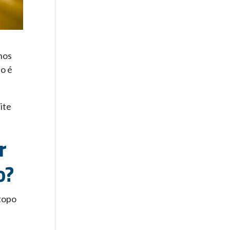
nos
ão é
ite
r
o?
 topo