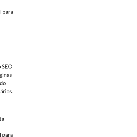
l para
 o SEO
áginas
ado
ários.
ta
l para