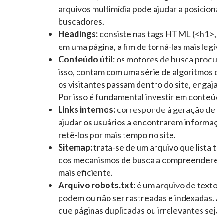
arquivos multimídia pode ajudar a posiciona
buscadores.
Headings:
consiste nas tags HTML (<h1>, <
em uma página, a fim de torná-las mais leg
Conteúdo útil:
os motores de busca procu
isso, contam com uma série de algoritmos
os visitantes passam dentro do site, engaj
Por isso é fundamental investir em conteúd
Links internos:
corresponde à geração de 
ajudar os usuários a encontrarem inform
retê-los por mais tempo no site.
Sitemap:
trata-se de um arquivo que lista t
dos mecanismos de busca a compreenderem
mais eficiente.
Arquivo robots.txt:
é um arquivo de text
podem ou não ser rastreadas e indexadas. 
que páginas duplicadas ou irrelevantes sej