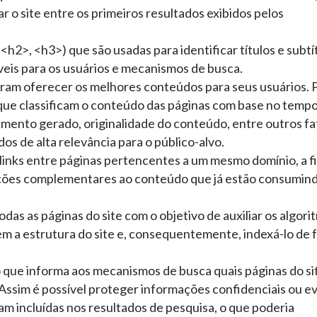
r o site entre os primeiros resultados exibidos pelos
h2>, <h3>) que são usadas para identificar títulos e subtí
íveis para os usuários e mecanismos de busca.
ram oferecer os melhores conteúdos para seus usuários. 
 que classificam o conteúdo das páginas com base no temp
amento gerado, originalidade do conteúdo, entre outros fa
os de alta relevância para o público-alvo.
links entre páginas pertencentes a um mesmo domínio, a f
ações complementares ao conteúdo que já estão consumin
odas as páginas do site com o objetivo de auxiliar os algori
 a estrutura do site e, consequentemente, indexá-lo de 
o que informa aos mecanismos de busca quais páginas do si
Assim é possível proteger informações confidenciais ou ev
am incluídas nos resultados de pesquisa, o que poderia