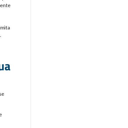
mente
rmita
.
sua
se
e