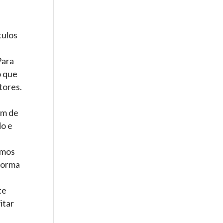
tulos
Para
o que
tores.
im de
do e
tmos
forma
te
itar