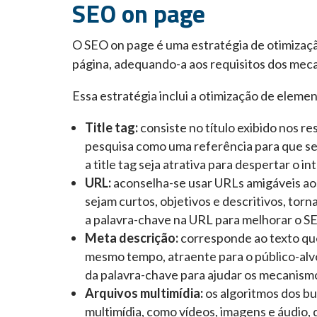
SEO on page
O SEO on page é uma estratégia de otimizaçã
página, adequando-a aos requisitos dos mec
Essa estratégia inclui a otimização de eleme
Title tag:
consiste no título exibido nos re
pesquisa como uma referência para que sej
a title tag seja atrativa para despertar o 
URL:
aconselha-se usar URLs amigáveis ao
sejam curtos, objetivos e descritivos, torna
a palavra-chave na URL para melhorar o SE
Meta descrição:
corresponde ao texto que 
mesmo tempo, atraente para o público-alv
da palavra-chave para ajudar os mecanismo
Arquivos multimídia:
os algoritmos dos b
multimídia, como vídeos, imagens e áudio,