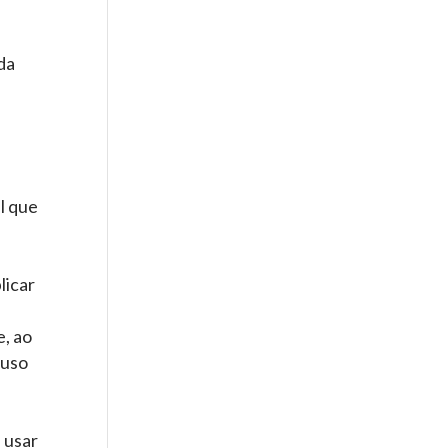
da
l que
e
licar
e, ao
 uso
 usar