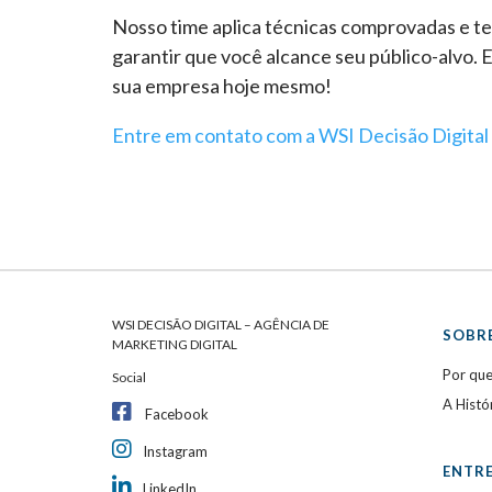
Nosso time aplica técnicas comprovadas e tec
garantir que você alcance seu público-alvo. 
sua empresa hoje mesmo!
Entre em contato com a WSI Decisão Digital 
WSI DECISÃO DIGITAL – AGÊNCIA DE
SOBRE
MARKETING DIGITAL
Por qu
Social
A Histó
Facebook
Instagram
ENTR
LinkedIn