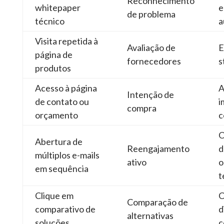
Reconhecimento
whitepaper
e
de problema
técnico
a
Visita repetida à
Avaliação de
E
página de
fornecedores
s
produtos
Acesso à página
A
Intenção de
de contato ou
i
compra
orçamento
c
O
Abertura de
Reengajamento
d
múltiplos e-mails
ativo
o
em sequência
t
Clique em
C
Comparação de
comparativo de
d
alternativas
soluções
c