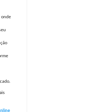
r onde
seu
ação
orme
rcado.
ais
nline