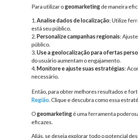
Para utilizar o
geomarketing
de maneira efica
Analise dados de localização
: Utilize f
está seu público.
Personalize campanhas regionais
: Ajust
público.
Use a geolocalização para ofertas pers
do usuário aumentam o engajamento.
Monitore e ajuste suas estratégias
: Aco
necessário.
Então, para obter melhores resultados e fort
Região
. Clique e descubra como essa estra
O
geomarketing
é uma ferramenta poderosa 
eficazes.
Aliás, se deseja explorar todo o potencial de