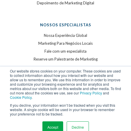
Depoimento de Marketing Digital
NOSSOS ESPECIALISTAS
Nossa Experiência Global
Marketing Para Negócios Locais
Fale com um especialista
Reserve um Palestrante de Marketing
Our website stores cookies on your computer. These cookies are used
to collect information about how you interact with our website and
allow us to remember you. We use this information in order to improve
and customize your browsing experience and for analytics and
metrics about our visitors both on this website and other media. To find
out more about the cookies we use, see our
Privacy Policy
and
Cookie Policy
.
©
2026
WSI. Todos os direitos reservados. WSI é uma
If you decline, your information won’t be tracked when you visit this
website. A single cookie will be used in your browser to remember
marca registrada.
your preference not to be tracked.
Privacy Policy
and
Cookie Policy
.
Accept
Decline